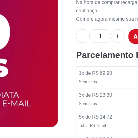
Na hora de comprar recarga 
confiança!
Compre agora mesmo sua re
A
Parcelamento
1x de R$ 69,90
Sem juros
3x de R$ 23,30
Sem juros
5x de R$ 14,72
Total: R$ 73,58