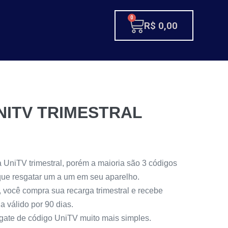
0
R$
0,00
ITV TRIMESTRAL
a UniTV trimestral, porém a maioria são 3 códigos
que resgatar um a um em seu aparelho.
 você compra sua recarga trimestral e recebe
 válido por 90 dias.
sgate de código UniTV muito mais simples.