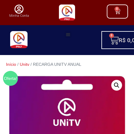
0
Minha Conta
0
R$
0,
Início
/
Unitv
/ RECARGA UNITV ANUAL
Oferta!