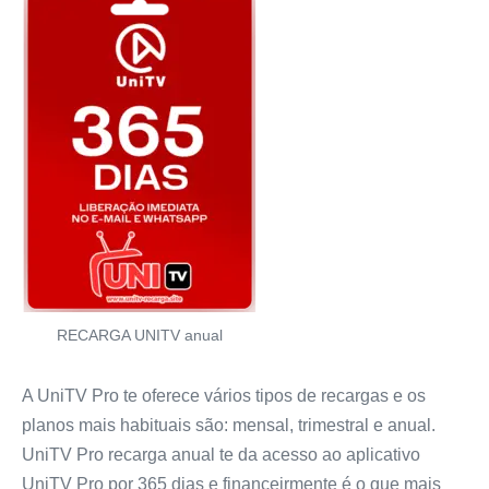
RECARGA UNITV anual
A UniTV Pro te oferece vários tipos de recargas e os
planos mais habituais são: mensal, trimestral e anual.
UniTV Pro recarga anual te da acesso ao aplicativo
UniTV Pro por 365 dias e financeirmente é o que mais